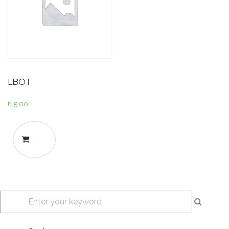
LBOT
₺
5,00